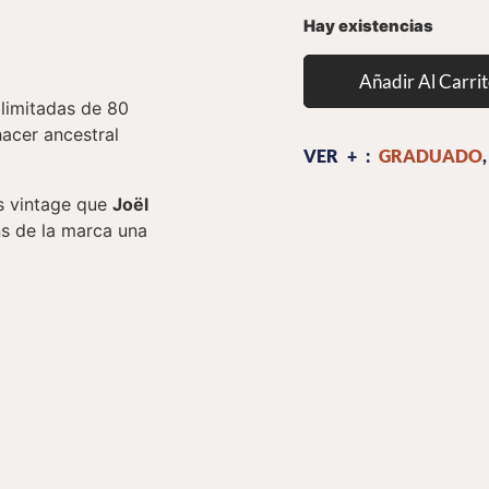
Hay existencias
Añadir Al Carri
limitadas de 80
hacer ancestral
VER + :
GRADUADO
os vintage que
Joël
ns de la marca una