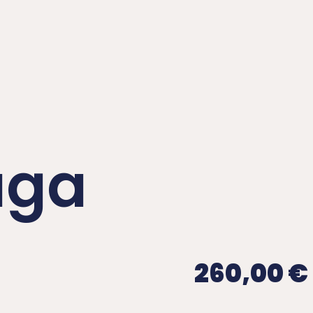
aga
260,00
€