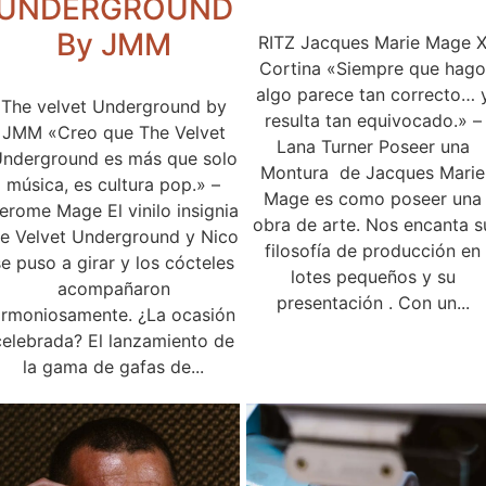
UNDERGROUND
By JMM
RITZ Jacques Marie Mage 
Cortina «Siempre que hago
algo parece tan correcto… 
The velvet Underground by
resulta tan equivocado.» –
JMM «Creo que The Velvet
Lana Turner Poseer una
nderground es más que solo
Montura de Jacques Marie
música, es cultura pop.» –
Mage es como poseer una
erome Mage El vinilo insignia
obra de arte. Nos encanta s
e Velvet Underground y Nico
filosofía de producción en
se puso a girar y los cócteles
lotes pequeños y su
acompañaron
presentación . Con un...
armoniosamente. ¿La ocasión
celebrada? El lanzamiento de
la gama de gafas de...