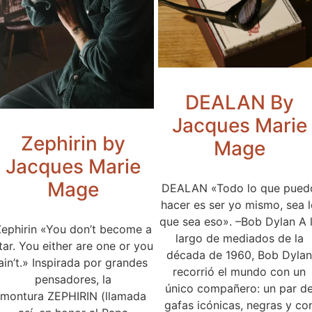
DEALAN By
Jacques Marie
Zephirin by
Mage
Jacques Marie
Mage
DEALAN «Todo lo que pued
hacer es ser yo mismo, sea 
que sea eso». –Bob Dylan A 
ephirin «You don’t become a
largo de mediados de la
tar. You either are one or you
década de 1960, Bob Dylan
ain’t.» Inspirada por grandes
recorrió el mundo con un
pensadores, la
único compañero: un par d
montura ZEPHIRIN (llamada
gafas icónicas, negras y co