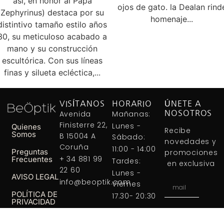
así, en honor al Papa
ojos de gato. la Dealan rind
Zephyrinus) destaca por su
homenaje...
distintivo tamaño estilo años
30, su meticuloso acabado a
mano y su construcción
escultórica. Con sus líneas
finas y silueta ecléctica,...
VISÍTANOS
HORARIO
ÚNETE A
Avenida
Mañanas:
NOSOTROS
Finisterre 22,
Lunes -
Quienes
Recibe
Somos
B 15004 A
Sábado:
novedades y
Coruña
11:00 - 14:00
Preguntas
promociones
+ 34 881 99
Frecuentes
Tardes:
en exclusiva
22 60
Lunes -
AVISO LEGAL
info@beoptik.com
Viernes
POLÍTICA DE
17.30- 20:30
PRIVACIDAD
SUBSCRIBETE
Política De