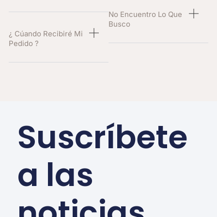
No Encuentro Lo Que
Busco
¿ Cúando Recibiré Mi
Pedido ?
Suscríbete
a las
noticias