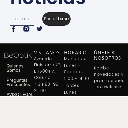
Suscríbirse
VISÍTANOS
HORARIO
ÚNETE A
Avenida
Mañanas:
NOSOTROS
Finisterre 22,
Lunes -
Quienes
Recibe
Somos
B 15004 A
Sábado:
novedades y
Coruña
11:00 - 14:00
Preguntas
promociones
+ 34 881 99
Frecuentes
Tardes:
en exclusiva
22 60
Lunes -
AVISO LEGAL
info@beoptik.com
Viernes
POLÍTICA DE
17.30- 20:30
PRIVACIDAD
SUBSCRIBETE
Política De
Cookies (UE)