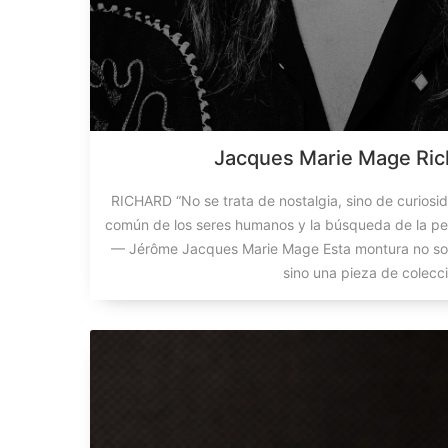
Jacques Marie Mage Ric
RICHARD “No se trata de nostalgia, sino de curiosida
común de los seres humanos y la búsqueda de la pe
— Jérôme Jacques Marie Mage Esta montura no solo
sino una pieza de colecci