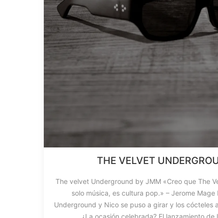
THE VELVET UNDERGRO
The velvet Underground by JMM «Creo que The V
solo música, es cultura pop.» – Jerome Mage El
Underground y Nico se puso a girar y los cóctele
¿La ocasión celebrada? El lanzamiento de 