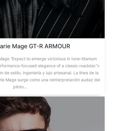
arie Mage GT-R ARMOUR
ge “Expect to emerge victorious in tone-titanium
rformance-focused elegance of a classic roadster.”»
de estilo, ingeniería y lujo artesanal. La línea de la
ie Mage surge como una reinterpretación audaz del
piloto...