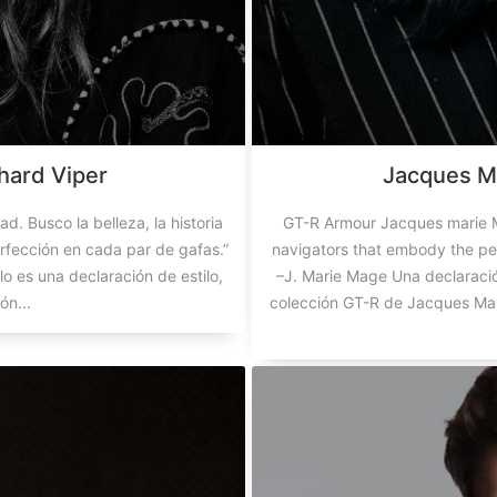
hard Viper
Jacques M
d. Busco la belleza, la historia
GT-R Armour Jacques marie Ma
rfección en cada par de gafas.”
navigators that embody the pe
 es una declaración de estilo,
–J. Marie Mage Una declaración 
ón...
colección GT-R de Jacques Mar