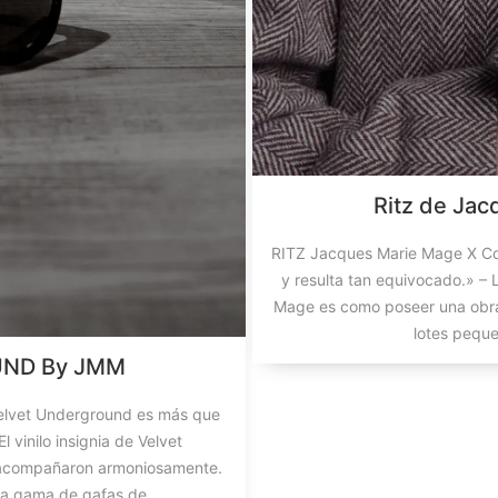
Ritz de Jac
RITZ Jacques Marie Mage X Co
y resulta tan equivocado.» –
Mage es como poseer una obra 
lotes peque
UND By JMM
elvet Underground es más que
 vinilo insignia de Velvet
s acompañaron armoniosamente.
la gama de gafas de...