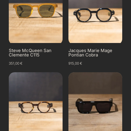
Steve McQueen San
Jacques Marie Mage
Clemente C115
Pontian Cobra
351,00
€
915,00
€