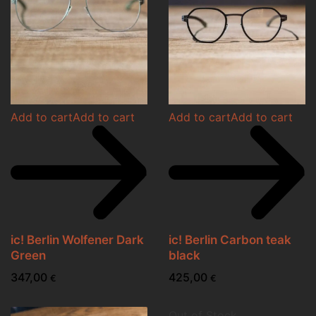
Add to cart
Add to cart
Add to cart
Add to cart
ic! Berlin Wolfener Dark
ic! Berlin Carbon teak
Green
black
347,00
425,00
€
€
Out of Stock