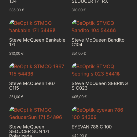
134
SEDUCER 171 RX
385,00
€
310,00
€
Steve McQueen Bankable
Steve McQueen Bandito
171
C104
310,00
€
351,00
€
Steve McQueen 1967
Steve McQueen SEBRING
C115
S C023
351,00
€
405,00
€
Steve McQueen
EYEVAN 786 C 100
SEDUCER SUN 171
Polarizada
442,00
€