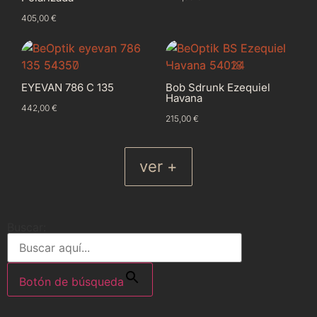
405,00
€
EYEVAN 786 C 135
Bob Sdrunk Ezequiel
Havana
442,00
€
215,00
€
ver +
Buscar:
Botón de búsqueda